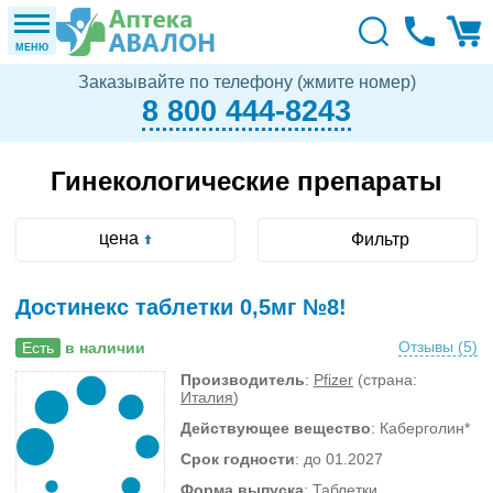
МЕНЮ
Заказывайте по телефону (жмите номер)
8 800 444-8243
Гинекологические препараты
цена
Фильтр
Достинекс таблетки 0,5мг №8!
Отзывы (
5
)
Есть
в наличии
Производитель
:
Pfizer
(страна:
Италия
)
Действующее вещество
: Каберголин*
Срок годности
: до 01.2027
Форма выпуска
: Таблетки