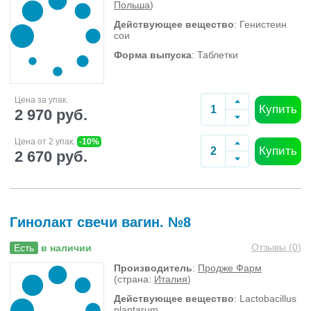
Польша
)
Действующее вещество
: Генистеин
сои
Форма выпуска
: Таблетки
Цена за упак.
Купить
2 970 руб.
Цена от 2 упак.
-10%
Купить
2 670 руб.
Гинолакт свечи вагин. №8
Отзывы (
0
)
Есть
в наличии
Производитель
:
Продже Фарм
(страна:
Италия
)
Действующее вещество
: Lactobacillus
plantarum