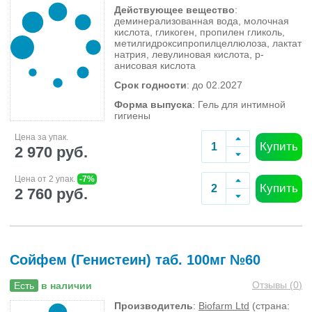
Действующее вещество
:
деминерализованная вода, молочная
кислота, гликоген, пропилен гликоль,
метилгидроксипропилцеллюлоза, лактат
натрия, левулиновая кислота, р-
анисовая кислота
Срок годности
: до 02.2027
Форма выпуска
: Гель для интимной
гигиены
Цена за упак.
Купить
2 970 руб.
Цена от 2 упак.
-7%
Купить
2 760 руб.
Сойфем (Генистеин) таб. 100мг №60
Отзывы (
0
)
Есть
в наличии
Производитель
:
Biofarm Ltd
(страна: