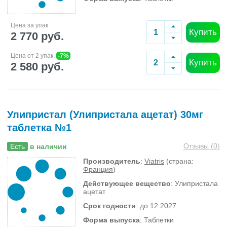
Цена за упак.
Купить
2 770 руб.
Цена от 2 упак.
-7%
Купить
2 580 руб.
Улипристал (Улипристала ацетат) 30мг
таблетка №1
Отзывы (
0
)
Есть
в наличии
Производитель
:
Viatris
(страна:
Франция
)
Действующее вещество
: Улипристала
ацетат
Срок годности
: до 12.2027
Форма выпуска
: Таблетки