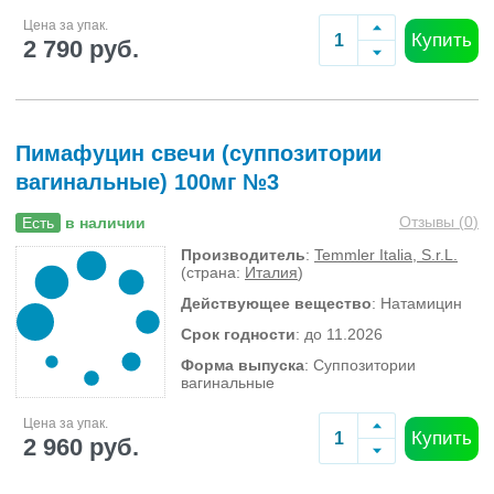
Цена за упак.
Купить
2 790 руб.
Пимафуцин свечи (суппозитории
вагинальные) 100мг №3
Отзывы (
0
)
Есть
в наличии
Производитель
:
Temmler Italia, S.r.L.
(страна:
Италия
)
Действующее вещество
: Натамицин
Срок годности
: до 11.2026
Форма выпуска
: Суппозитории
вагинальные
Цена за упак.
Купить
2 960 руб.