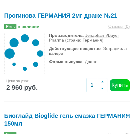
Прогинова ГЕРМАНИЯ 2мг драже №21
Отзывы (
0
)
Есть
в наличии
Производитель
:
Jenapharm/Bayer
Pharma
(страна:
Германия
)
Действующее вещество
: Эстрадиола
валерат
Форма выпуска
: Драже
Цена за упак.
Купить
2 960 руб.
Биоглайд Bioglide гель смазка ГЕРМАНИЯ
150мл