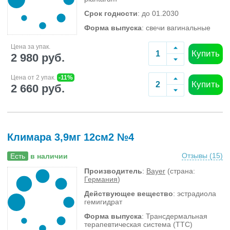
Срок годности
: до 01.2030
Форма выпуска
: свечи вагинальные
Цена за упак.
Купить
2 980 руб.
Цена от 2 упак.
-11%
Купить
2 660 руб.
Климара 3,9мг 12см2 №4
Отзывы (
15
)
Есть
в наличии
Производитель
:
Bayer
(страна:
Германия
)
Действующее вещество
: эстрадиола
гемигидрат
Форма выпуска
: Трансдермальная
терапевтическая система (ТТС)