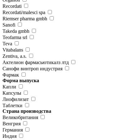
Recordati
Recordati/malesci spa
Riemser pharma gmbh
Sanofi
Takeda gmbh
Teofarma srl
Teva
Vitabalans
Zentiva, a.s.
Актелион фармасьютикалз лтд
Санофи винтроп индустрия
Фармак
Форма выпуска
Капли
Капсулы
Лиофилизат
Таблетки
Страна производства
Великобритания
Венгрия
Германия
Индия