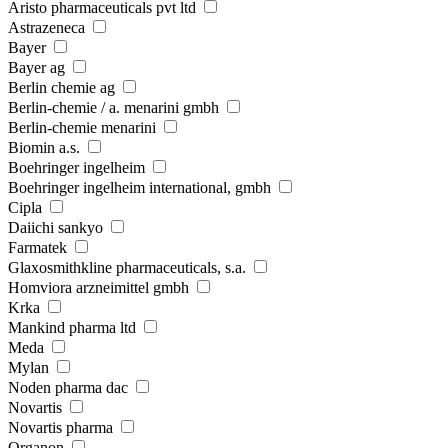
Aristo pharmaceuticals pvt ltd
Astrazeneca
Bayer
Bayer ag
Berlin chemie ag
Berlin-chemie / a. menarini gmbh
Berlin-chemie menarini
Biomin a.s.
Boehringer ingelheim
Boehringer ingelheim international, gmbh
Cipla
Daiichi sankyo
Farmatek
Glaxosmithkline pharmaceuticals, s.a.
Homviora arzneimittel gmbh
Krka
Mankind pharma ltd
Meda
Mylan
Noden pharma dac
Novartis
Novartis pharma
Organon