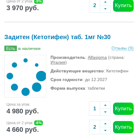
Цена от 2 упак.
-9%
Купить
3 970 руб.
Задитен (Кетотифен) таб. 1мг №30
Отзывы (
9
)
Есть
в наличии
Производитель
:
Alfasigma
(страна:
Италия
)
Действующее вещество
: Кетотифен
Срок годности
: до 12.2027
Форма выпуска
: таблетки
Цена за упак.
Купить
4 980 руб.
Цена от 2 упак.
-6%
Купить
4 660 руб.