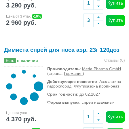
Купить
3 290 руб.
Цена от 3 упак.
-10%
Купить
2 960 руб.
Димиста спрей для носа аэр. 23г 120доз
Отзывы (
0
)
Есть
в наличии
Производитель
:
Meda Pharma GmbH
(страна:
Германия
)
Действующее вещество
: Азеластина
гидрохлорид, Флутиказона пропионат
Срок годности
: до 02.2027
Форма выпуска
: спрей назальный
Цена за упак.
Купить
4 370 руб.