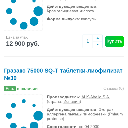
Действующее вещество
:
Кромоглициевая кислота
Форма выпуска
: капсулы
Цена за упак.
Купить
12 900 руб.
Гразакс 75000 SQ-T таблетки-лиофилизат
№30
Отзывы (
0
)
Есть
в наличии
Производитель
:
ALK-Abello S.A.
(страна:
Испания
)
Действующее вещество
: Экстракт
аллергена пыльцы тимофеевки (Phleum
pratense)
Срок годности
: до 04.2030