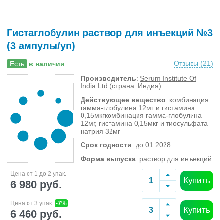
Гистаглобулин раствор для инъекций №3
(3 ампулы/уп)
Отзывы (
21
)
Есть
в наличии
Производитель
:
Serum Institute Of
India Ltd
(страна:
Индия
)
Действующее вещество
: комбинация
гамма-глобулина 12мг и гистамина
0,15мкгкомбинация гамма-глобулина
12мг, гистамина 0,15мкг и тиосульфата
натрия 32мг
Срок годности
: до 01.2028
Форма выпуска
: раствор для инъекций
Цена от 1 до 2 упак.
Купить
6 980 руб.
Цена от 3 упак.
-7%
Купить
6 460 руб.