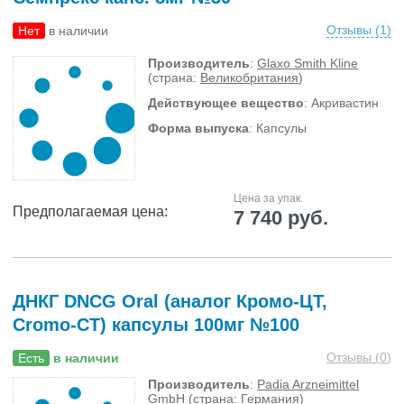
Отзывы (
1
)
Нет
в наличии
Производитель
:
Glaxo Smith Kline
(страна:
Великобритания
)
Действующее вещество
: Акривастин
Форма выпуска
: Капсулы
Цена за упак.
Предполагаемая цена:
7 740 руб.
ДНКГ DNCG Oral (аналог Кромо-ЦТ,
Cromo-CT) капсулы 100мг №100
Отзывы (
0
)
Есть
в наличии
Производитель
:
Padia Arzneimittel
GmbH
(страна:
Германия
)