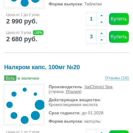
Форма выпуска
: Таблетки
Цена от 1 до 2 упак.
Купить
2 990 руб.
Цена от 3 упак.
-10%
Купить
2 680 руб.
Налкром капс. 100мг №20
Отзывы (
16
)
Есть
в наличии
Производитель
:
ItalChimici Spa
(страна:
Италия
)
Действующее вещество
:
Кромоглициевая кислота
Срок годности
: до 01.2028
Форма выпуска
: капсулы
Цена от 1 до 2 упак.